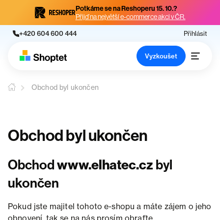
Potkáme se na Reshoperu 15. 10.?
Přijď na největší e-commerce akci v ČR.
+420 604 600 444
Přihlásit
Vyzkoušet
Obchod byl ukončen
Obchod byl ukončen
Obchod
www.elhatec.cz
byl
ukončen
Pokud jste majitel tohoto e-shopu a máte zájem o jeho
obnovení, tak se na nás prosím obraťte.