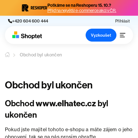
Potkáme se na Reshoperu 15. 10.?
Přijď na největší e-commerce akci v ČR.
+420 604 600 444
Přihlásit
Vyzkoušet
Obchod byl ukončen
Obchod byl ukončen
Obchod
www.elhatec.cz
byl
ukončen
Pokud jste majitel tohoto e-shopu a máte zájem o jeho
obnovení, tak se na nás prosím obraťte.