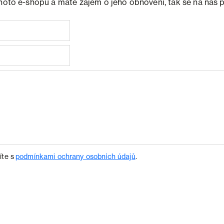
ohoto e-shopu a máte zájem o jeho obnovení, tak se na nás 
íte s
podmínkami ochrany osobních údajů
.