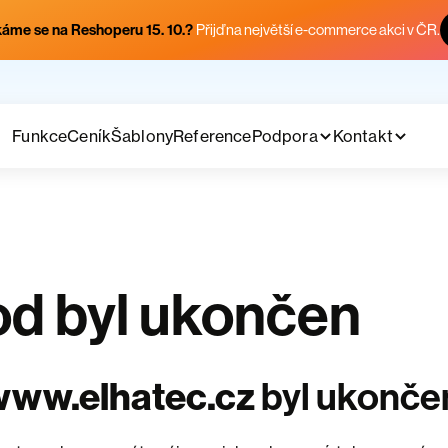
áme se na Reshoperu 15. 10.?
Přijď na největší e-commerce akci v ČR.
Funkce
Ceník
Šablony
Reference
Podpora
Kontakt
d byl ukončen
www.elhatec.cz
byl ukonče