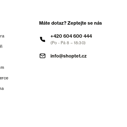
Máte dotaz? Zeptejte se nás
+420 604 600 444
ra
(Po - Pá 8 – 18:30)
ři
info@shoptet.cz
um
erce
na