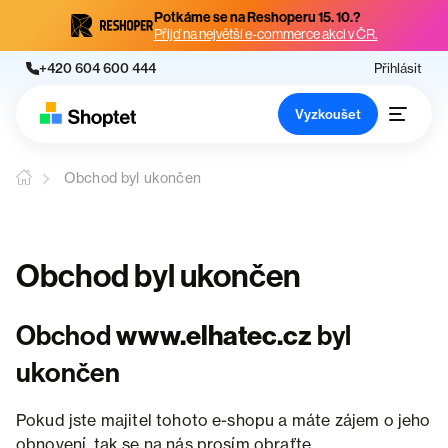
Potkáme se na Reshoperu 15. 10.?
Přijď na největší e-commerce akci v ČR.
+420 604 600 444
Přihlásit
Vyzkoušet
Obchod byl ukončen
Obchod byl ukončen
Obchod
www.elhatec.cz
byl
ukončen
Pokud jste majitel tohoto e-shopu a máte zájem o jeho
obnovení, tak se na nás prosím obraťte.