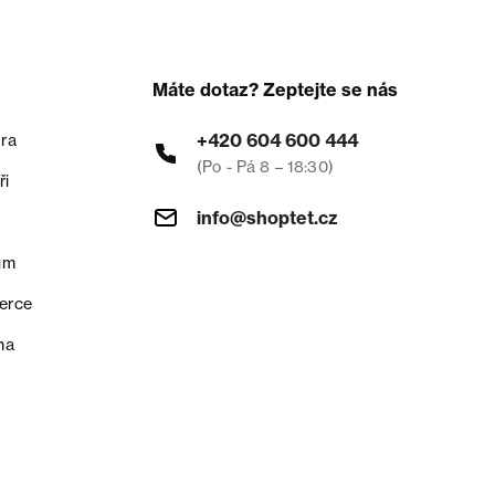
Máte dotaz? Zeptejte se nás
+420 604 600 444
ra
(Po - Pá 8 – 18:30)
ři
info@shoptet.cz
um
erce
na