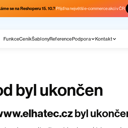
áme se na Reshoperu 15. 10.?
Přijď na největší e-commerce akci v ČR.
Funkce
Ceník
Šablony
Reference
Podpora
Kontakt
d byl ukončen
www.elhatec.cz
byl ukonče