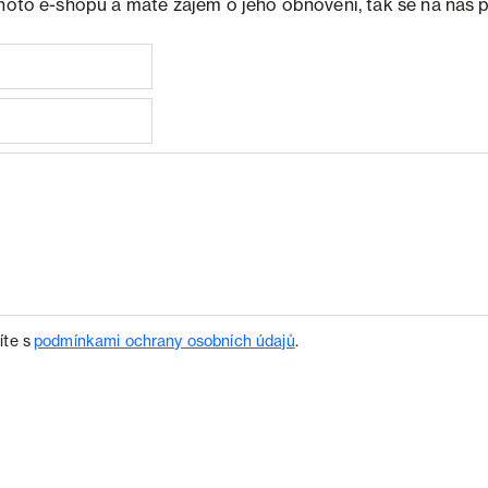
ohoto e-shopu a máte zájem o jeho obnovení, tak se na nás 
íte s
podmínkami ochrany osobních údajů
.