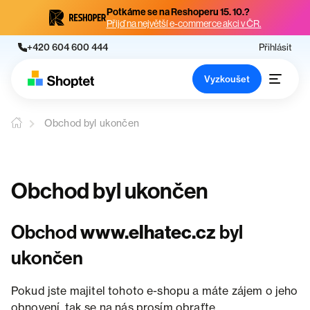
Potkáme se na Reshoperu 15. 10.?
Přijď na největší e-commerce akci v ČR.
+420 604 600 444
Přihlásit
Vyzkoušet
Obchod byl ukončen
Obchod byl ukončen
Obchod
www.elhatec.cz
byl
ukončen
Pokud jste majitel tohoto e-shopu a máte zájem o jeho
obnovení, tak se na nás prosím obraťte.