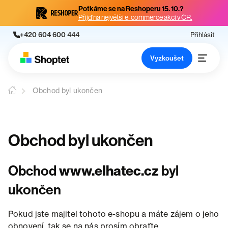
Potkáme se na Reshoperu 15. 10.?
Přijď na největší e-commerce akci v ČR.
+420 604 600 444
Přihlásit
Vyzkoušet
Obchod byl ukončen
Obchod byl ukončen
Obchod
www.elhatec.cz
byl
ukončen
Pokud jste majitel tohoto e-shopu a máte zájem o jeho
obnovení, tak se na nás prosím obraťte.