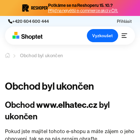
Potkáme se na Reshoperu 15. 10.?
Přijď na největší e-commerce akci v ČR.
+420 604 600 444
Přihlásit
Vyzkoušet
Obchod byl ukončen
Obchod byl ukončen
Obchod
www.elhatec.cz
byl
ukončen
Pokud jste majitel tohoto e-shopu a máte zájem o jeho
obnovení, tak se na nás prosím obraťte.