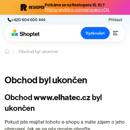
Potkáme se na Reshoperu 15. 10.?
Přijď na největší e-commerce akci v ČR.
+420 604 600 444
Přihlásit
Vyzkoušet
Obchod byl ukončen
Obchod byl ukončen
Obchod
www.elhatec.cz
byl
ukončen
Pokud jste majitel tohoto e-shopu a máte zájem o jeho
obnovení, tak se na nás prosím obraťte.