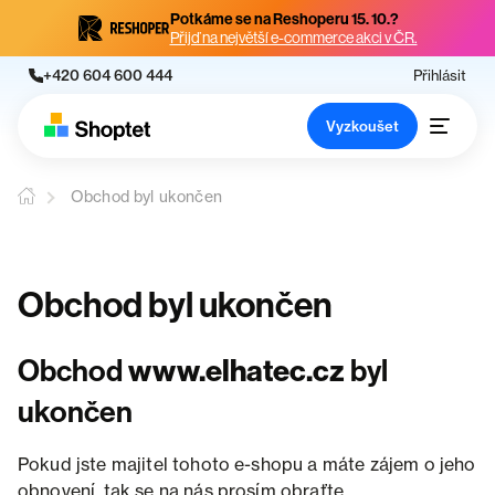
Potkáme se na Reshoperu 15. 10.?
Přijď na největší e-commerce akci v ČR.
+420 604 600 444
Přihlásit
Vyzkoušet
Obchod byl ukončen
Obchod byl ukončen
Obchod
www.elhatec.cz
byl
ukončen
Pokud jste majitel tohoto e-shopu a máte zájem o jeho
obnovení, tak se na nás prosím obraťte.