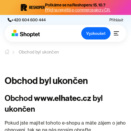
Potkáme se na Reshoperu 15. 10.?
Přijď na největší e-commerce akci v ČR.
+420 604 600 444
Přihlásit
Vyzkoušet
Obchod byl ukončen
Obchod byl ukončen
Obchod
www.elhatec.cz
byl
ukončen
Pokud jste majitel tohoto e-shopu a máte zájem o jeho
obnovení, tak se na nás prosím obraťte.