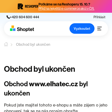
Potkáme se na Reshoperu 15. 10.?
Přijď na největší e-commerce akci v ČR.
+420 604 600 444
Přihlásit
Vyzkoušet
Obchod byl ukončen
Obchod byl ukončen
Obchod
www.elhatec.cz
byl
ukončen
Pokud jste majitel tohoto e-shopu a máte zájem o jeho
obnovení, tak se na nás prosím obraťte.