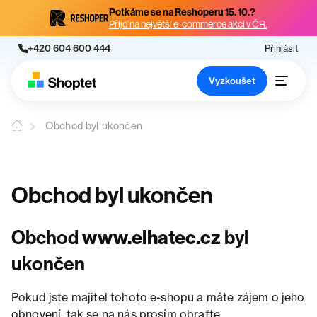
Potkáme se na Reshoperu 15. 10.?
Přijď na největší e-commerce akci v ČR.
+420 604 600 444
Přihlásit
Vyzkoušet
Obchod byl ukončen
Obchod byl ukončen
Obchod
www.elhatec.cz
byl
ukončen
Pokud jste majitel tohoto e-shopu a máte zájem o jeho
obnovení, tak se na nás prosím obraťte.