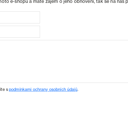
ohoto e-shopu a máte zájem o jeho obnovení, tak se na nás 
íte s
podmínkami ochrany osobních údajů
.