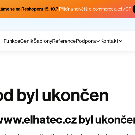
áme se na Reshoperu 15. 10.?
Přijď na největší e-commerce akci v ČR.
Funkce
Ceník
Šablony
Reference
Podpora
Kontakt
d byl ukončen
www.elhatec.cz
byl ukonče