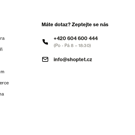
Máte dotaz? Zeptejte se nás
+420 604 600 444
ra
(Po - Pá 8 – 18:30)
ři
info@shoptet.cz
um
erce
na