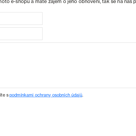
ohoto e-shopu a máte zájem o jeho obnovení, tak se na nás 
íte s
podmínkami ochrany osobních údajů
.