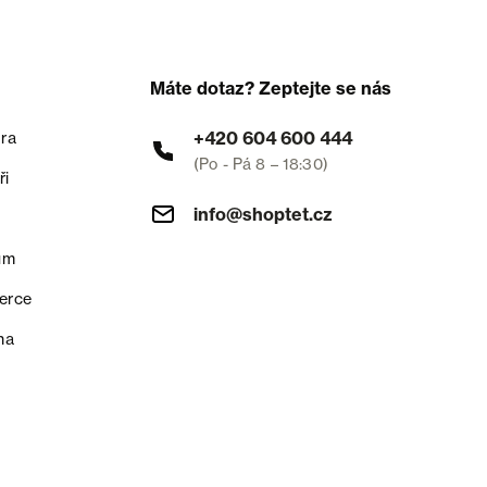
Máte dotaz? Zeptejte se nás
+420 604 600 444
ra
(Po - Pá 8 – 18:30)
ři
info@shoptet.cz
um
erce
na