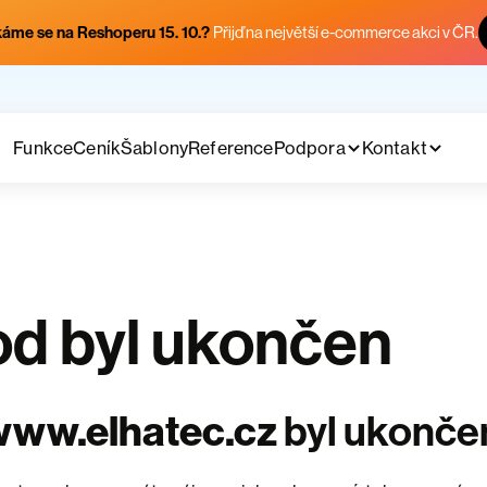
áme se na Reshoperu 15. 10.?
Přijď na největší e-commerce akci v ČR.
Funkce
Ceník
Šablony
Reference
Podpora
Kontakt
d byl ukončen
www.elhatec.cz
byl ukonče