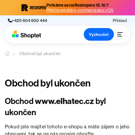
Potkáme se na Reshoperu 15. 10.?
Přijď na největší e-commerce akci v ČR.
+420 604 600 444
Přihlásit
Vyzkoušet
Obchod byl ukončen
Obchod byl ukončen
Obchod
www.elhatec.cz
byl
ukončen
Pokud jste majitel tohoto e-shopu a máte zájem o jeho
obnovení, tak se na nás prosím obraťte.