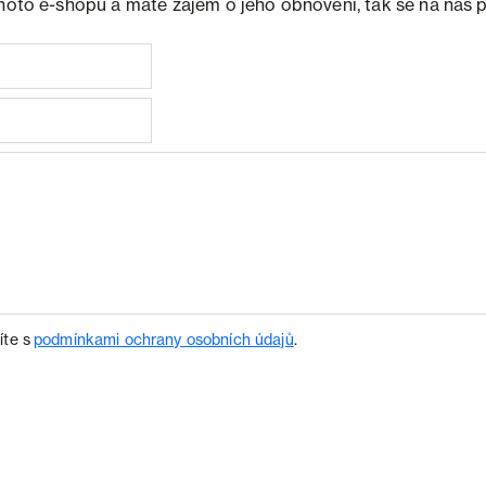
ohoto e-shopu a máte zájem o jeho obnovení, tak se na nás 
íte s
podmínkami ochrany osobních údajů
.