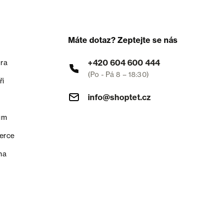
Máte dotaz? Zeptejte se nás
+420 604 600 444
ra
(Po - Pá 8 – 18:30)
ři
info@shoptet.cz
um
erce
na