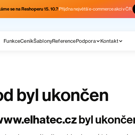
áme se na Reshoperu 15. 10.?
Přijď na největší e-commerce akci v ČR.
Funkce
Ceník
Šablony
Reference
Podpora
Kontakt
d byl ukončen
www.elhatec.cz
byl ukonče