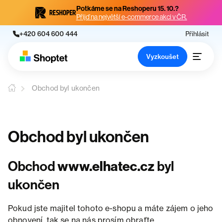
Potkáme se na Reshoperu 15. 10.?
Přijď na největší e-commerce akci v ČR.
+420 604 600 444
Přihlásit
Vyzkoušet
Obchod byl ukončen
Obchod byl ukončen
Obchod
www.elhatec.cz
byl
ukončen
Pokud jste majitel tohoto e-shopu a máte zájem o jeho
obnovení, tak se na nás prosím obraťte.