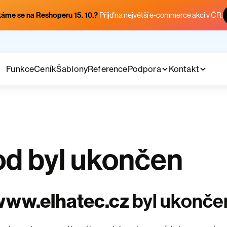
áme se na Reshoperu 15. 10.?
Přijď na největší e-commerce akci v ČR.
Funkce
Ceník
Šablony
Reference
Podpora
Kontakt
d byl ukončen
www.elhatec.cz
byl ukonče