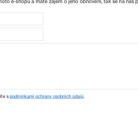
ohoto e-shopu a máte zájem o jeho obnovení, tak se na nás 
íte s
podmínkami ochrany osobních údajů
.