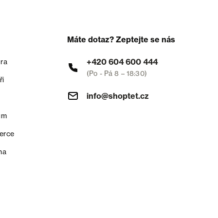
Máte dotaz? Zeptejte se nás
+420 604 600 444
ra
(Po - Pá 8 – 18:30)
ři
info@shoptet.cz
um
erce
na