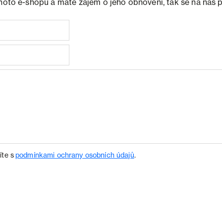
ohoto e-shopu a máte zájem o jeho obnovení, tak se na nás 
íte s
podmínkami ochrany osobních údajů
.