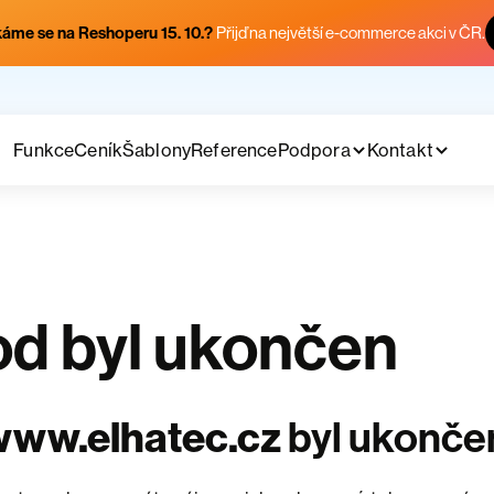
áme se na Reshoperu 15. 10.?
Přijď na největší e-commerce akci v ČR.
Funkce
Ceník
Šablony
Reference
Podpora
Kontakt
d byl ukončen
www.elhatec.cz
byl ukonče