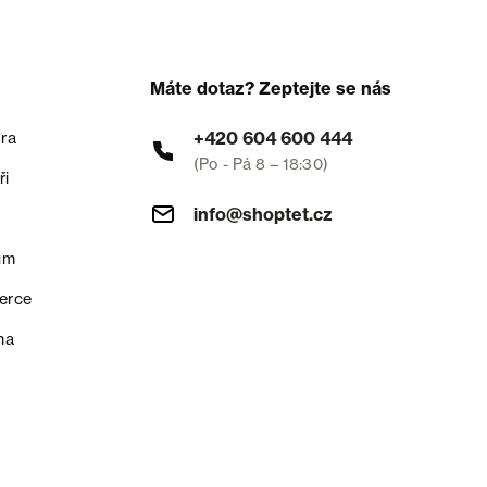
Máte dotaz? Zeptejte se nás
+420 604 600 444
ra
(Po - Pá 8 – 18:30)
ři
info@shoptet.cz
um
erce
na