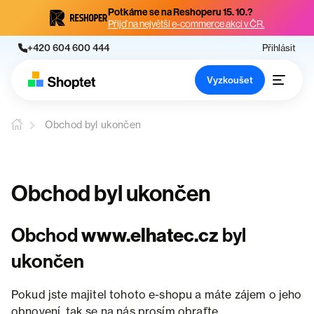
Potkáme se na Reshoperu 15. 10.?
Přijď na největší e-commerce akci v ČR.
+420 604 600 444
Přihlásit
Vyzkoušet
Obchod byl ukončen
Obchod byl ukončen
Obchod
www.elhatec.cz
byl
ukončen
Pokud jste majitel tohoto e-shopu a máte zájem o jeho
obnovení, tak se na nás prosím obraťte.