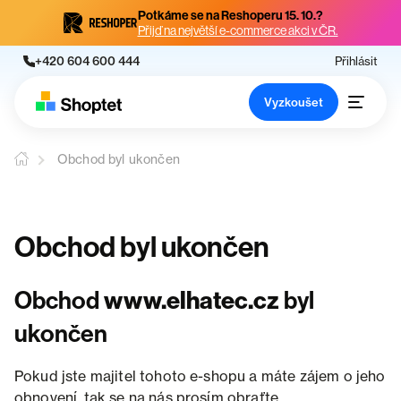
Potkáme se na Reshoperu 15. 10.?
Přijď na největší e-commerce akci v ČR.
+420 604 600 444
Přihlásit
Vyzkoušet
Obchod byl ukončen
Obchod byl ukončen
Obchod
www.elhatec.cz
byl
ukončen
Pokud jste majitel tohoto e-shopu a máte zájem o jeho
obnovení, tak se na nás prosím obraťte.