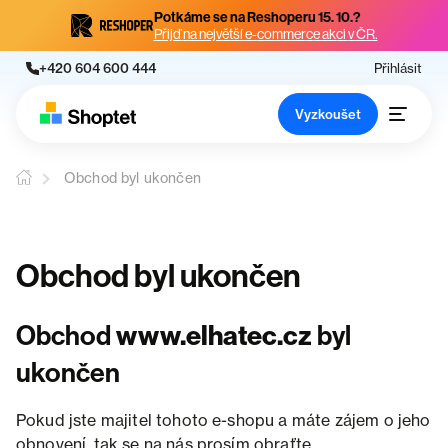
Potkáme se na Reshoperu 15. 10.?
Přijď na největší e-commerce akci v ČR.
+420 604 600 444
Přihlásit
Vyzkoušet
Obchod byl ukončen
Obchod byl ukončen
Obchod
www.elhatec.cz
byl
ukončen
Pokud jste majitel tohoto e-shopu a máte zájem o jeho
obnovení, tak se na nás prosím obraťte.