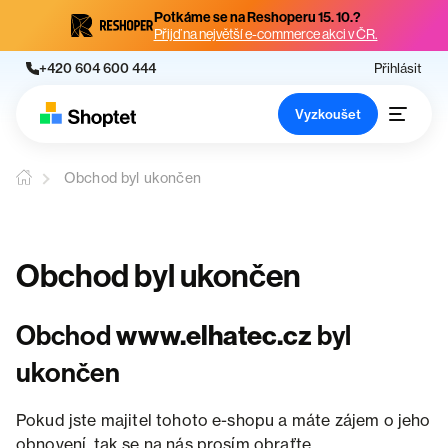
Potkáme se na Reshoperu 15. 10.?
Přijď na největší e-commerce akci v ČR.
+420 604 600 444
Přihlásit
Vyzkoušet
Obchod byl ukončen
Obchod byl ukončen
Obchod
www.elhatec.cz
byl
ukončen
Pokud jste majitel tohoto e-shopu a máte zájem o jeho
obnovení, tak se na nás prosím obraťte.