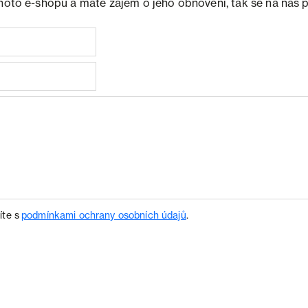
ohoto e-shopu a máte zájem o jeho obnovení, tak se na nás 
íte s
podmínkami ochrany osobních údajů
.