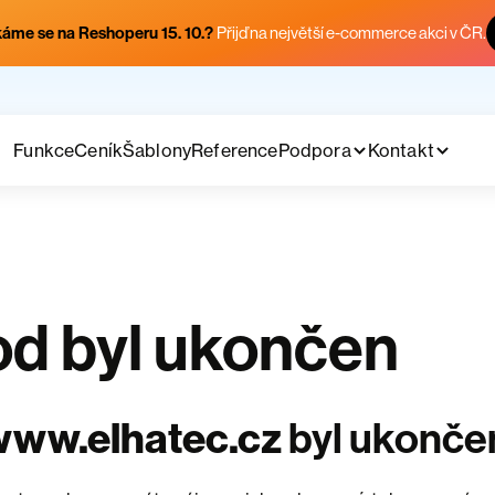
áme se na Reshoperu 15. 10.?
Přijď na největší e-commerce akci v ČR.
Funkce
Ceník
Šablony
Reference
Podpora
Kontakt
d byl ukončen
www.elhatec.cz
byl ukonče