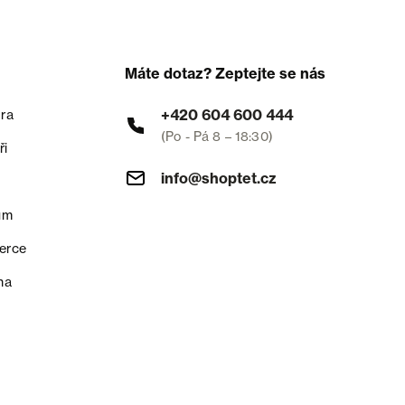
Máte dotaz? Zeptejte se nás
+420 604 600 444
ra
(Po - Pá 8 – 18:30)
ři
info@shoptet.cz
um
erce
na