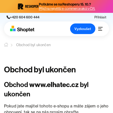
Potkáme se na Reshoperu 15. 10.?
Přijď na největší e-commerce akci v ČR.
+420 604 600 444
Přihlásit
Vyzkoušet
Obchod byl ukončen
Obchod byl ukončen
Obchod
www.elhatec.cz
byl
ukončen
Pokud jste majitel tohoto e-shopu a máte zájem o jeho
obnovení, tak se na nás prosím obraťte.