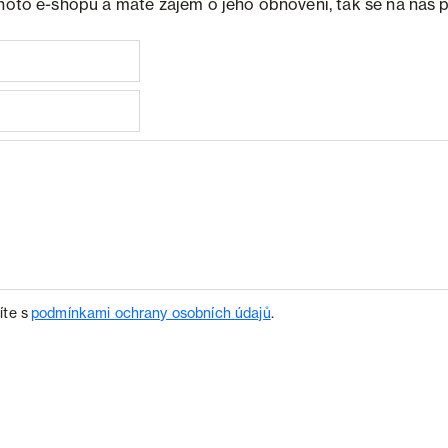
ohoto e-shopu a máte zájem o jeho obnovení, tak se na nás 
íte s
podmínkami ochrany osobních údajů
.