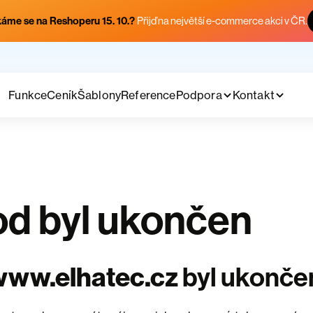
áme se na Reshoperu 15. 10.?
Přijď na největší e-commerce akci v ČR.
Funkce
Ceník
Šablony
Reference
Podpora
Kontakt
d byl ukončen
www.elhatec.cz
byl ukonče