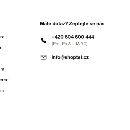
Máte dotaz? Zeptejte se nás
+420 604 600 444
ra
(Po - Pá 8 – 18:30)
ři
info@shoptet.cz
um
erce
na