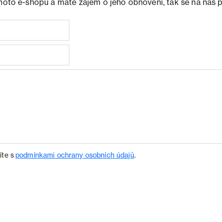
ohoto e-shopu a máte zájem o jeho obnovení, tak se na nás 
íte s
podmínkami ochrany osobních údajů
.