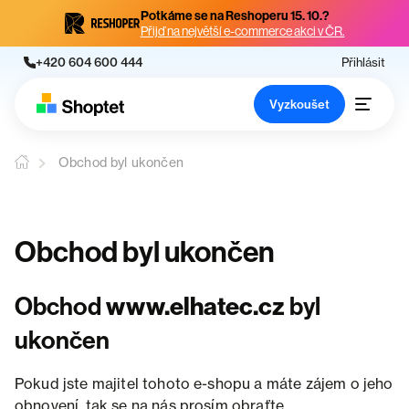
Potkáme se na Reshoperu 15. 10.?
Přijď na největší e-commerce akci v ČR.
+420 604 600 444
Přihlásit
Vyzkoušet
Obchod byl ukončen
Obchod byl ukončen
Obchod
www.elhatec.cz
byl
ukončen
Pokud jste majitel tohoto e-shopu a máte zájem o jeho
obnovení, tak se na nás prosím obraťte.