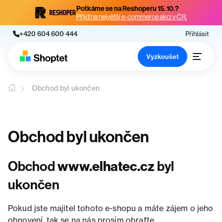
Potkáme se na Reshoperu 15. 10.?
Přijď na největší e-commerce akci v ČR.
+420 604 600 444
Přihlásit
Vyzkoušet
Obchod byl ukončen
Obchod byl ukončen
Obchod
www.elhatec.cz
byl
ukončen
Pokud jste majitel tohoto e-shopu a máte zájem o jeho
obnovení, tak se na nás prosím obraťte.