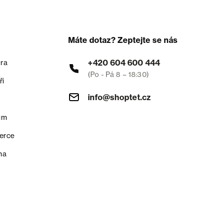
Máte dotaz? Zeptejte se nás
+420 604 600 444
ra
(Po - Pá 8 – 18:30)
ři
info@shoptet.cz
um
erce
na