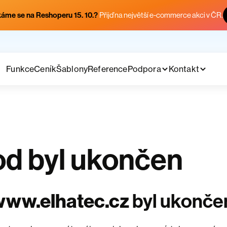
áme se na Reshoperu 15. 10.?
Přijď na největší e-commerce akci v ČR.
Funkce
Ceník
Šablony
Reference
Podpora
Kontakt
d byl ukončen
www.elhatec.cz
byl ukonče