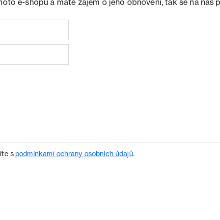
ohoto e-shopu a máte zájem o jeho obnovení, tak se na nás 
íte s
podmínkami ochrany osobních údajů
.