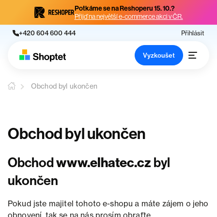
Potkáme se na Reshoperu 15. 10.?
Přijď na největší e-commerce akci v ČR.
+420 604 600 444
Přihlásit
Vyzkoušet
Obchod byl ukončen
Obchod byl ukončen
Obchod
www.elhatec.cz
byl
ukončen
Pokud jste majitel tohoto e-shopu a máte zájem o jeho
obnovení, tak se na nás prosím obraťte.