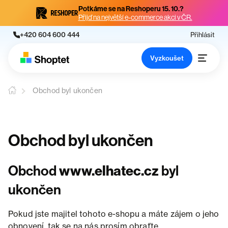
Potkáme se na Reshoperu 15. 10.?
Přijď na největší e-commerce akci v ČR.
+420 604 600 444
Přihlásit
Vyzkoušet
Obchod byl ukončen
Obchod byl ukončen
Obchod
www.elhatec.cz
byl
ukončen
Pokud jste majitel tohoto e-shopu a máte zájem o jeho
obnovení, tak se na nás prosím obraťte.