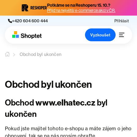
Potkáme se na Reshoperu 15. 10.?
Přijď na největší e-commerce akci v ČR.
+420 604 600 444
Přihlásit
Vyzkoušet
Obchod byl ukončen
Obchod byl ukončen
Obchod
www.elhatec.cz
byl
ukončen
Pokud jste majitel tohoto e-shopu a máte zájem o jeho
obnovení, tak se na nás prosím obraťte.